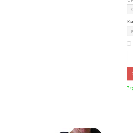
Κω
Ξε