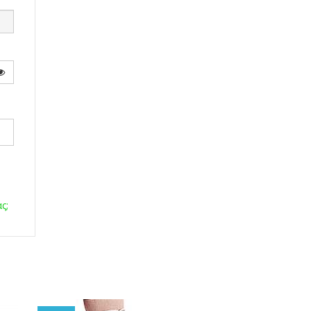
Εμφάνιση κωδικού
ς;