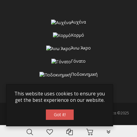
Αυχένα
Κορμό
Άνω Άκρο
Γόνατο
Ποδοκνημική
This website uses cookies to ensure you
get the best experience on our website.
Γραμμή Υγείας - Ορθοπεδικά Ανατομικά & Ιατρικά Προϊόντα ©2025
Got it!
PLG_SYSTEM_