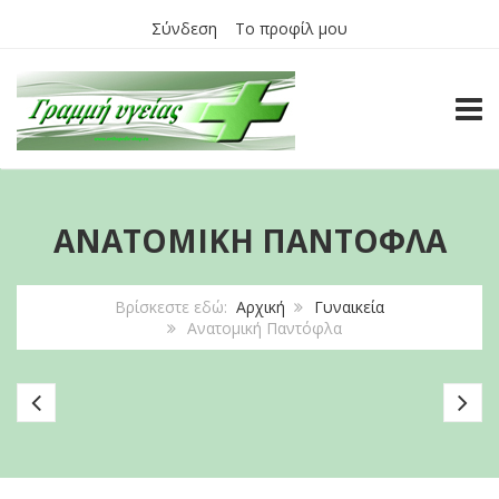
Σύνδεση
Το προφίλ μου
TOGG
ΑΝΑΤΟΜΙΚΉ ΠΑΝΤΌΦΛΑ
Βρίσκεστε εδώ:
Αρχική
Γυναικεία
Ανατομική Παντόφλα
Ανατομικό
Αν
ΣΑΜΠΟ
Τσ
StileDivita
Pa