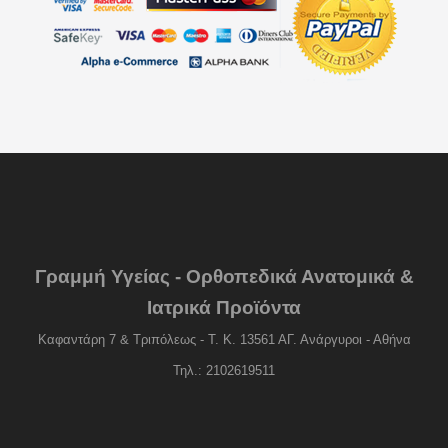
Γραμμή Υγείας - Ορθοπεδικά Ανατομικά &
Ιατρικά Προϊόντα
Καφαντάρη 7 & Τριπόλεως - Τ. Κ. 13561 ΑΓ. Ανάργυροι - Αθήνα
Τηλ.: 2102619511