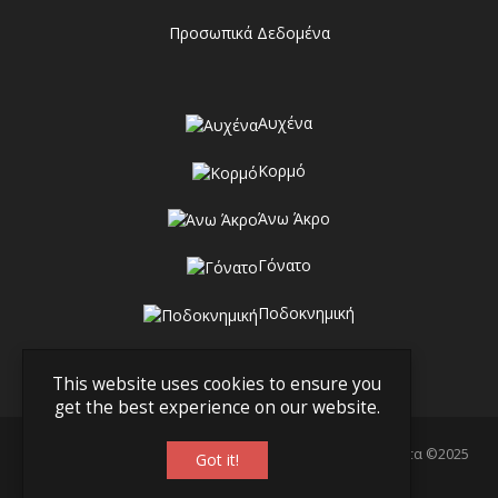
Προσωπικά Δεδομένα
Αυχένα
Κορμό
Άνω Άκρο
Γόνατο
Ποδοκνημική
This website uses cookies to ensure you
get the best experience on our website.
Γραμμή Υγείας - Ορθοπεδικά Ανατομικά & Ιατρικά Προϊόντα ©2025
Got it!