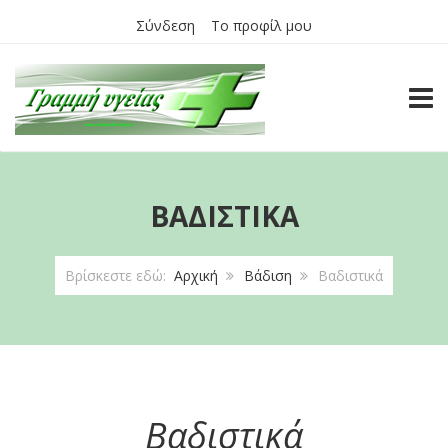
Σύνδεση
Το προφίλ μου
TOGG
ΒΑΔΙΣΤΙΚΆ
Βρίσκεστε εδώ:
Αρχική
Βάδιση
Βαδιστικά
Βαδιστικά