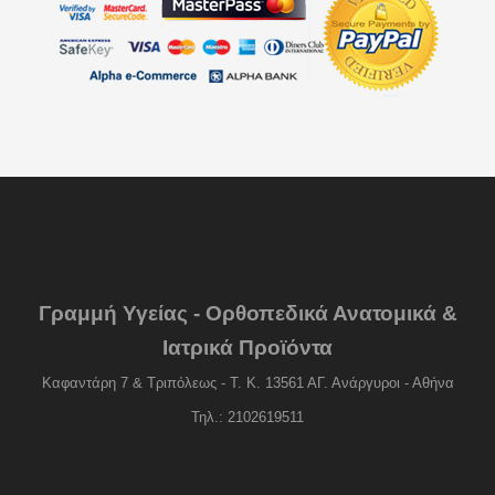
Γραμμή Υγείας - Ορθοπεδικά Ανατομικά &
Ιατρικά Προϊόντα
Καφαντάρη 7 & Τριπόλεως - Τ. Κ. 13561 ΑΓ. Ανάργυροι - Αθήνα
Τηλ.: 2102619511