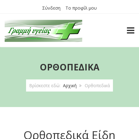
Σύνδεση
Το προφίλ μου
TOGG
ΟΡΘΟΠΕΔΙΚΆ
Βρίσκεστε εδώ:
Αρχική
Ορθοπεδικά
Ορθοπεδικά Είδη