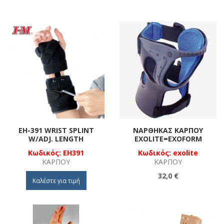
EH-391 WRIST SPLINT
ΝΆΡΘΗΚΑΣ ΚΑΡΠΟΎ
W/ADJ. LENGTH
EXOLITE=EXOFORM
Κωδικός: EH391
Κωδικός: exolite
ΚΑΡΠΟΎ
ΚΑΡΠΟΎ
32,0 €
Καλέστε για τιμή