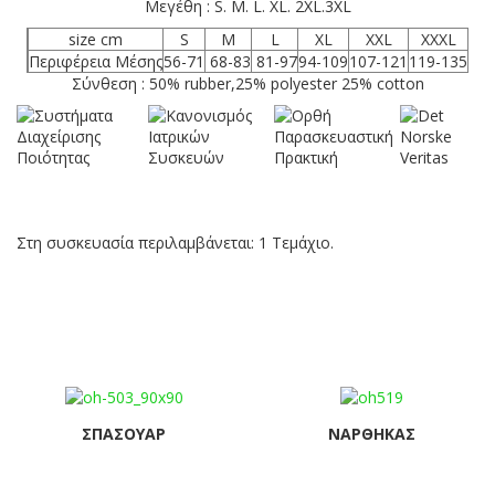
Μεγέθη : S. M. L. XL. 2XL.3XL
size cm
S
M
L
XL
XXL
XXXL
Περιφέρεια Μέσης
56-71
68-83
81-97
94-109
107-121
119-135
Σύνθεση : 50% rubber,25% polyester 25% cotton
Στη συσκευασία περιλαμβάνεται: 1 Τεμάχιο.
ΣΠΑΣΟΥΆΡ
ΝΆΡΘΗΚΑΣ