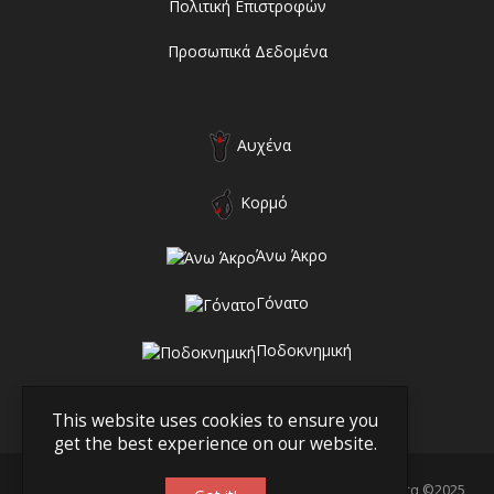
Πολιτική Επιστροφών
Προσωπικά Δεδομένα
Αυχένα
Κορμό
Άνω Άκρο
Γόνατο
Ποδοκνημική
This website uses cookies to ensure you
get the best experience on our website.
Γραμμή Υγείας - Ορθοπεδικά Ανατομικά & Ιατρικά Προϊόντα ©2025