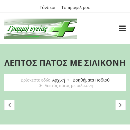
Σύνδεση
Το προφίλ μου
TOGG
ΛΕΠΤΌΣ ΠΆΤΟΣ ΜΕ ΣΙΛΙΚΌΝΗ
Βρίσκεστε εδώ:
Αρχική
Βοηθήματα Ποδιού
Λεπτός πάτος με σιλικόνη
Πέλμα
Σφ
2/3
Μεταταρσίου