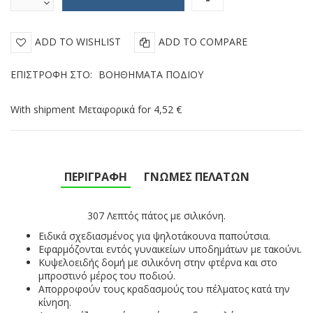
ADD TO WISHLIST
ADD TO COMPARE
ΕΠΙΣΤΡΟΦΉ ΣΤΟ:
ΒΟΗΘΉΜΑΤΑ ΠΟΔΙΟΎ
With shipment Μεταφορικά for 4,52 €
ΠΕΡΙΓΡΑΦΉ
ΓΝΏΜΕΣ ΠΕΛΑΤΏΝ
307 Λεπτός πάτος με σιλικόνη.
Ειδικά σχεδιασμένος για
ψηλοτάκουνα παπούτσια
.
Εφαρμόζονται εντός γυναικείων υποδημάτων με τακούνι.
Κ
υψελοειδής δομή
με σιλικόνη
στην φτέρνα και
στο
μπροστινό μέρος του ποδιού.
Απορροφούν τους κραδασμούς του πέλματος κατά την
κίνηση.