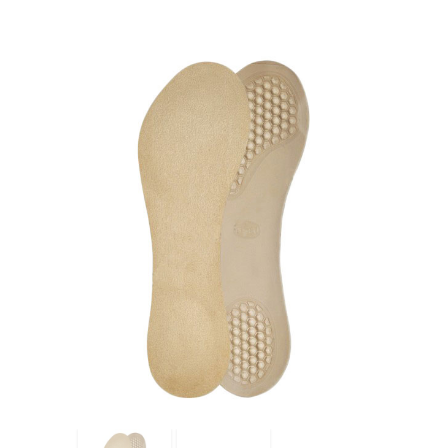
-
Καμάρας
306