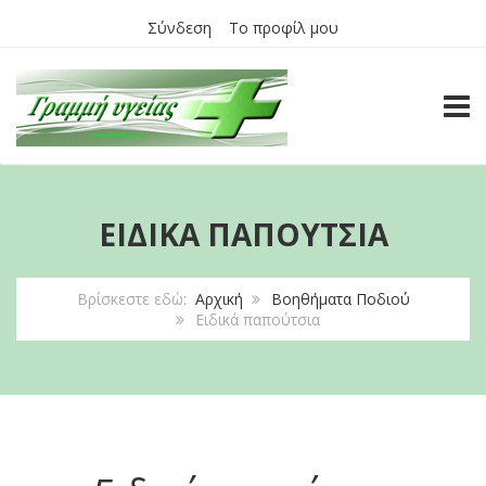
Σύνδεση
Το προφίλ μου
TOGG
ΕΙΔΙΚΆ ΠΑΠΟΎΤΣΙΑ
Βρίσκεστε εδώ:
Αρχική
Βοηθήματα Ποδιού
Ειδικά παπούτσια