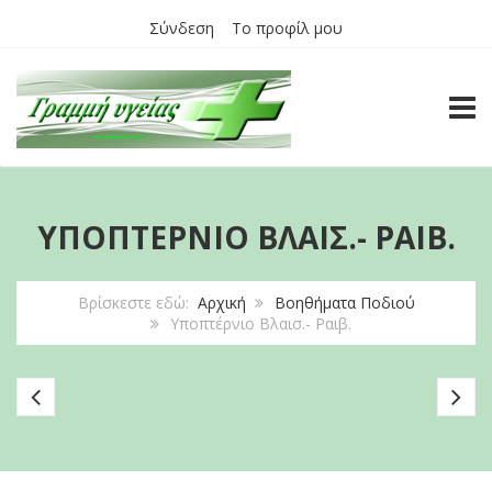
Σύνδεση
Το προφίλ μου
TOGG
ΥΠΟΠΤΈΡΝΙΟ ΒΛΑΙΣ.- ΡΑΙΒ.
Βρίσκεστε εδώ:
Αρχική
Βοηθήματα Ποδιού
Υποπτέρνιο Βλαισ.- Ραιβ.
Προστατευτικό
Υπ
Επίθεμα
Πτέρνας