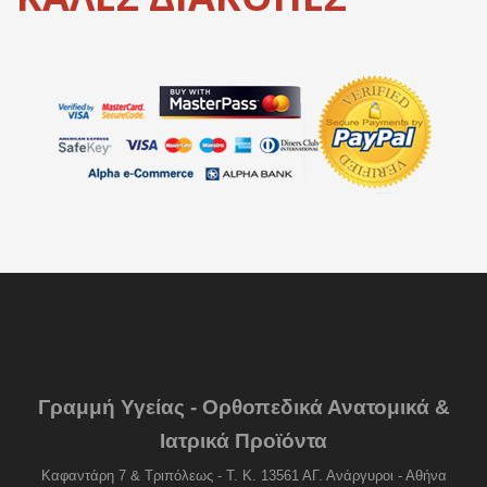
Γραμμή Υγείας - Ορθοπεδικά Ανατομικά &
Ιατρικά Προϊόντα
Καφαντάρη 7 & Τριπόλεως - Τ. Κ. 13561 ΑΓ. Ανάργυροι - Αθήνα